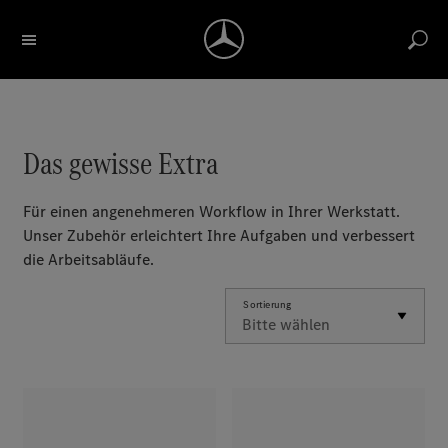
Bezeichnung / Artikelnummer suchen
Konto
Return label
Reports
Merkliste
Warenkorb
Das gewisse Extra
Für einen angenehmeren Workflow in Ihrer Werkstatt.
Unser Zubehör erleichtert Ihre Aufgaben und verbessert
die Arbeitsabläufe.
Sortierung
Bitte wählen