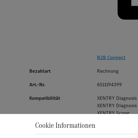
B2B Connect
Bezahlart
Rechnung
Art.-Nr.
6511194399
Kompatibilität
XENTRY Diagnosis 
XENTRY Diagnosis 
XENTRY Scope
Cookie Informationen