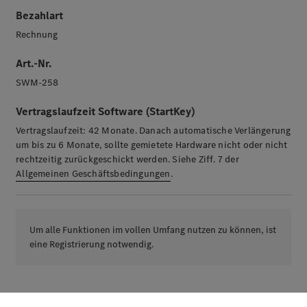
Bezahlart
Rechnung
Art.-Nr.
SWM-258
Vertragslaufzeit Software (StartKey)
Vertragslaufzeit: 42 Monate. Danach automatische Verlängerung
um bis zu 6 Monate, sollte gemietete Hardware nicht oder nicht
rechtzeitig zurückgeschickt werden. Siehe Ziff. 7 der
Allgemeinen Geschäftsbedingungen
.
Um alle Funktionen im vollen Umfang nutzen zu können, ist
eine Registrierung notwendig.