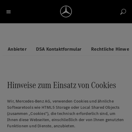
Bezeichnung / Artikelnummer suchen
Konto
Return label
Reports
Merkliste
Warenkorb
Anbieter
DSA Kontaktformular
Rechtliche Hinwei
Hinweise zum Einsatz von Cookies
Wir, Mercedes-Benz AG, verwenden Cookies und ähnliche
Softwaretools wie HTML5 Storage oder Local Shared Objects
(zusammen „Cookies“), die technisch erforderlich sind, um
Ihnen diese Webseiten, einschließlich der von Ihnen genutzten
Funktionen und Dienste, anzubieten.