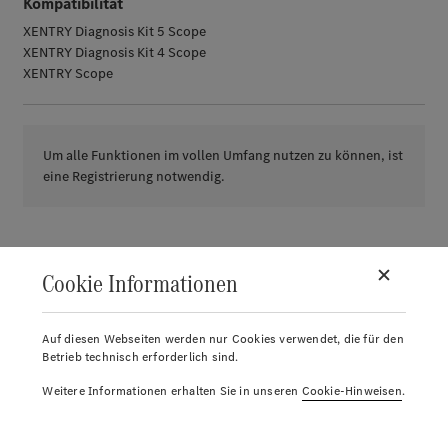
Kompatibilität
XENTRY Diagnosis Kit 5 Scope
XENTRY Diagnosis Kit 4 Scope
XENTRY Scope
Um alle Funktionen im vollen Umfang nutzen zu können, ist
eine Registrierung notwendig.
Cookie Informationen
Auf diesen Webseiten werden nur Cookies verwendet, die für den
Betrieb technisch erforderlich sind.
Weitere Informationen erhalten Sie in unseren
Cookie-Hinweisen
.
© 2026.
Mercedes-Benz AG.
Konto
Return label
Reports
Merkliste
Warenkorb