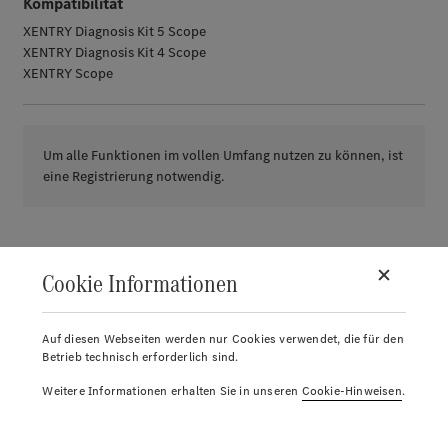
Kompatibilität
XENTRY Diagnosis Kit 5 Scope
XENTRY Diagnosis Kit 4 Scope
XENTRY Scope
Um alle Funktionen im vollen Umfang nutzen zu können, ist
eine Registrierung notwendig.
Cookie Informationen
Auf diesen Webseiten werden nur Cookies verwendet, die für den
Betrieb technisch erforderlich sind.
Weitere Informationen erhalten Sie in unseren
Cookie-Hinweisen
.
© 2026.
Mercedes-Benz AG.
Konto
Return label
Reports
Merkliste
Warenkorb