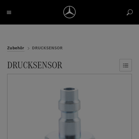
Bezeichnung / Artikelnummer suchen
Konto
Return label
Reports
Merkliste
Warenkorb
Zubehör
DRUCKSENSOR
DRUCKSENSOR